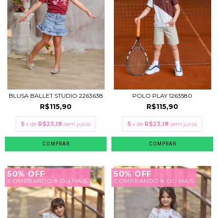
BLUSA BALLET STUDIO 2263638
POLO PLAY 1263580
R$115,90
R$115,90
5
x de
R$23,18
sem juros
5
x de
R$23,18
sem juros
COMPRAR
COMPRAR
50% OFF
50% OFF
COMPRANDO 8 OU MAIS
COMPRANDO 8 OU MAIS