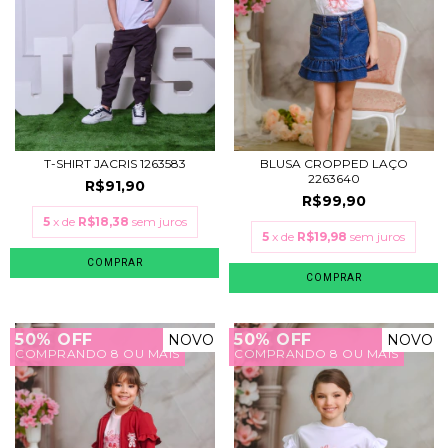
T-SHIRT JACRIS 1263583
BLUSA CROPPED LAÇO
2263640
R$91,90
R$99,90
5
x de
R$18,38
sem juros
5
x de
R$19,98
sem juros
COMPRAR
COMPRAR
50% OFF
50% OFF
NOVO
NOVO
COMPRANDO 8 OU MAIS
COMPRANDO 8 OU MAIS