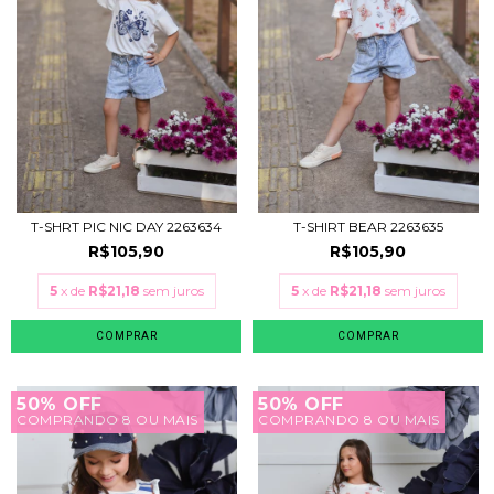
T-SHRT PIC NIC DAY 2263634
T-SHIRT BEAR 2263635
R$105,90
R$105,90
5
x de
R$21,18
sem juros
5
x de
R$21,18
sem juros
COMPRAR
COMPRAR
50% OFF
50% OFF
COMPRANDO 8 OU MAIS
COMPRANDO 8 OU MAIS