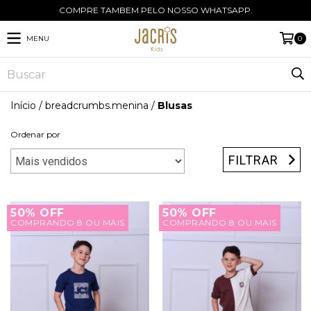
COMPRE TAMBEM PELO NOSSO WHATSAPP.
MENU
0
Início
/
breadcrumbs.menina
/
Blusas
Ordenar por
FILTRAR
50% OFF
50% OFF
COMPRANDO 8 OU MAIS
COMPRANDO 8 OU MAIS