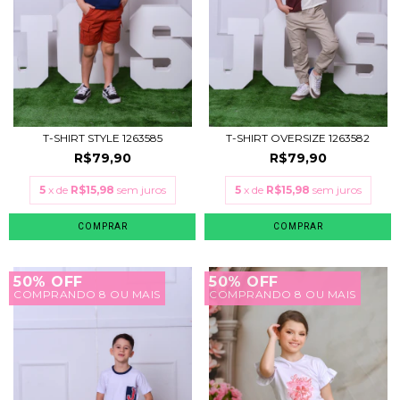
T-SHIRT STYLE 1263585
T-SHIRT OVERSIZE 1263582
R$79,90
R$79,90
5
x de
R$15,98
sem juros
5
x de
R$15,98
sem juros
COMPRAR
COMPRAR
50% OFF
50% OFF
COMPRANDO 8 OU MAIS
COMPRANDO 8 OU MAIS