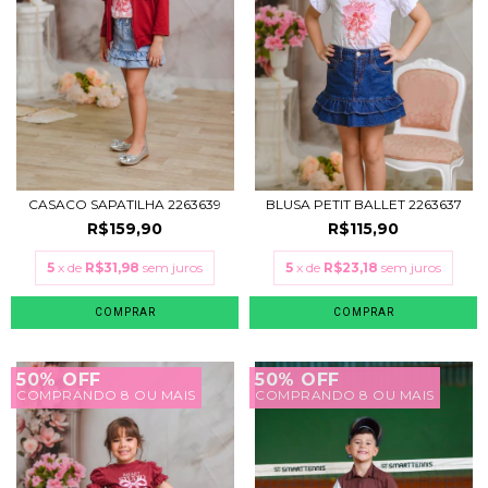
CASACO SAPATILHA 2263639
BLUSA PETIT BALLET 2263637
R$159,90
R$115,90
5
x de
R$31,98
sem juros
5
x de
R$23,18
sem juros
COMPRAR
COMPRAR
50% OFF
50% OFF
COMPRANDO 8 OU MAIS
COMPRANDO 8 OU MAIS